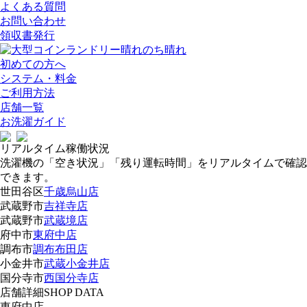
よくある質問
お問い合わせ
領収書発行
初めての方へ
システム・料金
ご利用方法
店舗一覧
お洗濯ガイド
リアルタイム稼働状況
洗濯機の「
空き状況
」「
残り運転時間
」をリアルタイムで確認
できます。
世田谷区
千歳烏山店
武蔵野市
吉祥寺店
武蔵野市
武蔵境店
府中市
東府中店
調布市
調布布田店
小金井市
武蔵小金井店
国分寺市
西国分寺店
店舗詳細
SHOP DATA
東府中店