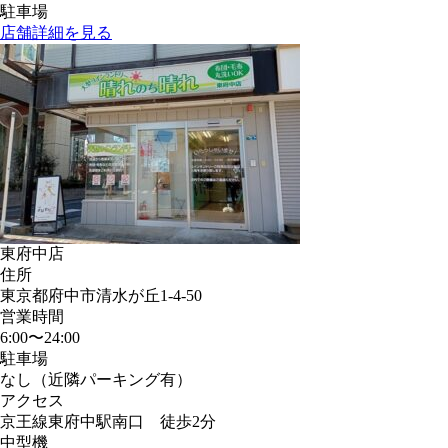
駐車場
店舗詳細を見る
東府中店
住所
東京都府中市清水が丘1-4-50
営業時間
6:00〜24:00
駐車場
なし（近隣パーキング有）
アクセス
京王線東府中駅南口 徒歩2分
中型機