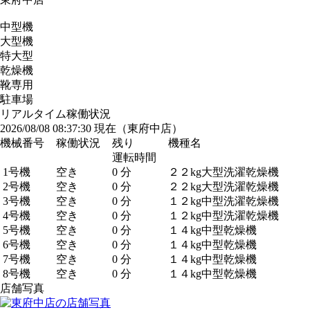
中型機
大型機
特大型
乾燥機
靴専用
駐車場
リアルタイム稼働状況
2026/08/08 08:37:30 現在（東府中店）
機械番号
稼働状況
残り
機種名
運転時間
1号機
空き
0 分
２２kg大型洗濯乾燥機
2号機
空き
0 分
２２kg大型洗濯乾燥機
3号機
空き
0 分
１２kg中型洗濯乾燥機
4号機
空き
0 分
１２kg中型洗濯乾燥機
5号機
空き
0 分
１４kg中型乾燥機
6号機
空き
0 分
１４kg中型乾燥機
7号機
空き
0 分
１４kg中型乾燥機
8号機
空き
0 分
１４kg中型乾燥機
店舗写真